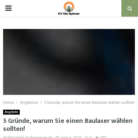
PRIMARY
MENU
Home
Angebote
5 Gründe, warum Sie einen Baulaser wählen sollten!
Angebote
5 Gründe, warum Sie einen Baulaser wählen
sollten!
Published by Kvdiespinner.de
June 4, 2023
0
780