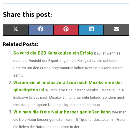
Share this post:
S
S
S
S
S
X
F
P
L
E
H
H
H
H
H
(
A
I
I
M
Related Posts:
A
A
A
A
A
T
C
N
N
A
So wird die B2B Kaltakquise ein Erfolg
B2B ist wenn es
nach der Ansicht der Experten geht die Königsdisziplin schlechthin.
R
R
R
R
R
W
E
T
K
I
Geht es um den ersten sogenannten kalten Kontakt so kann dieser
E
E
E
E
E
I
B
E
E
L
sehr...
Warum ein all inclusive Urlaub nach Mexiko eine der
O
O
O
O
O
T
O
R
D
günstigsten ist
All inclusive Urlaub nach Mexiko – Vorteile Ein All
N
N
N
N
N
T
O
E
I
Inclusive Urlaub nach Mexiko ist nicht nur sehr beliebt, sondern auch
E
K
S
N
eine der günstigsten Urlaubsmöglichkeiten überhaupt....
Wie man die freie Natur besser genießen kann
Wie man
R
T
die freie Natur besser genießen kann 5 Tipps für das Leben im Freien
)
Sie lieben die Natur und das Leben in der...