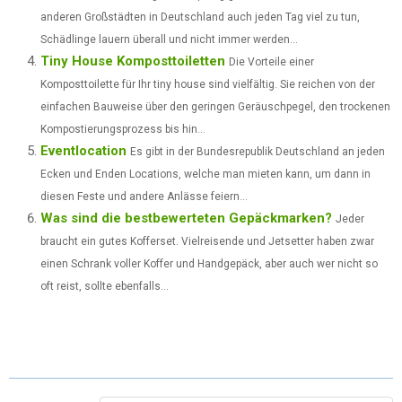
R
T
anderen Großstädten in Deutschland auch jeden Tag viel zu tun,
)
Schädlinge lauern überall und nicht immer werden...
Tiny House Komposttoiletten
Die Vorteile einer
Komposttoilette für Ihr tiny house sind vielfältig. Sie reichen von der
einfachen Bauweise über den geringen Geräuschpegel, den trockenen
Kompostierungsprozess bis hin...
Eventlocation
Es gibt in der Bundesrepublik Deutschland an jeden
Ecken und Enden Locations, welche man mieten kann, um dann in
diesen Feste und andere Anlässe feiern...
Was sind die bestbewerteten Gepäckmarken?
Jeder
braucht ein gutes Kofferset. Vielreisende und Jetsetter haben zwar
einen Schrank voller Koffer und Handgepäck, aber auch wer nicht so
oft reist, sollte ebenfalls...