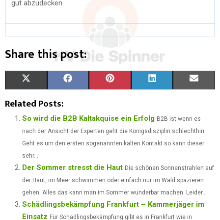
gut abzudecken.
Share this post:
S
S
S
S
S
X
F
P
L
E
H
H
H
H
H
(
A
I
I
M
Related Posts:
A
A
A
A
A
T
C
N
N
A
So wird die B2B Kaltakquise ein Erfolg
B2B ist wenn es
nach der Ansicht der Experten geht die Königsdisziplin schlechthin.
R
R
R
R
R
W
E
T
K
I
Geht es um den ersten sogenannten kalten Kontakt so kann dieser
E
E
E
E
E
I
B
E
E
L
sehr...
Der Sommer stresst die Haut
O
O
O
O
O
T
O
R
Die schönen Sonnenstrahlen auf
D
der Haut, im Meer schwimmen oder einfach nur im Wald spazieren
N
N
N
N
N
T
O
E
I
gehen. Alles das kann man im Sommer wunderbar machen. Leider...
Schädlingsbekämpfung Frankfurt – Kammerjäger im
E
K
S
N
Einsatz
Für Schädlingsbekämpfung gibt es in Frankfurt wie in