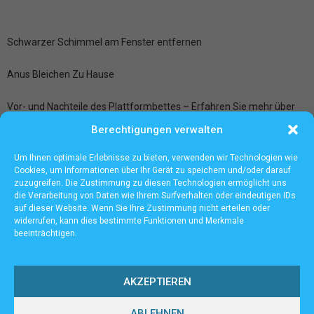
Schwarzer Schimmel am Fenster entfernen
Anus Bleichen Zu Hause
Vor- und Nachteile des Plattformbettes – Erfahren Sie mehr über
zusätzlichen Stauraum und mehr
Berechtigungen verwalten
Ledersitze aufbereiten bei der Fahrzeugpflege Frankfurt
Um Ihnen optimale Erlebnisse zu bieten, verwenden wir Technologien wie
Cookies, um Informationen über Ihr Gerät zu speichern und/oder darauf
zuzugreifen. Die Zustimmung zu diesen Technologien ermöglicht uns
die Verarbeitung von Daten wie Ihrem Surfverhalten oder eindeutigen IDs
auf dieser Website. Wenn Sie Ihre Zustimmung nicht erteilen oder
widerrufen, kann dies bestimmte Funktionen und Merkmale
beeinträchtigen.
AKZEPTIEREN
ABLEHNEN