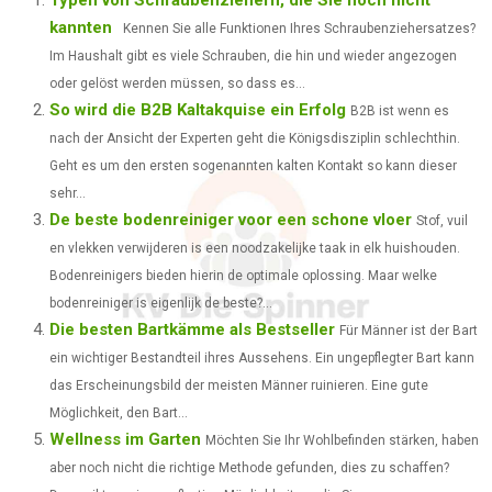
kannten
Kennen Sie alle Funktionen Ihres Schraubenziehersatzes?
R
R
R
R
R
W
E
T
K
I
Im Haushalt gibt es viele Schrauben, die hin und wieder angezogen
E
E
E
E
E
I
B
E
E
L
oder gelöst werden müssen, so dass es...
So wird die B2B Kaltakquise ein Erfolg
O
O
O
O
O
T
O
R
B2B ist wenn es
D
nach der Ansicht der Experten geht die Königsdisziplin schlechthin.
N
N
N
N
N
T
O
E
I
Geht es um den ersten sogenannten kalten Kontakt so kann dieser
E
K
S
N
sehr...
De beste bodenreiniger voor een schone vloer
Stof, vuil
R
T
en vlekken verwijderen is een noodzakelijke taak in elk huishouden.
)
Bodenreinigers bieden hierin de optimale oplossing. Maar welke
bodenreiniger is eigenlijk de beste?...
Die besten Bartkämme als Bestseller
Für Männer ist der Bart
ein wichtiger Bestandteil ihres Aussehens. Ein ungepflegter Bart kann
das Erscheinungsbild der meisten Männer ruinieren. Eine gute
Möglichkeit, den Bart...
Wellness im Garten
Möchten Sie Ihr Wohlbefinden stärken, haben
aber noch nicht die richtige Methode gefunden, dies zu schaffen?