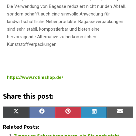
Die Verwendung von Bagasse reduziert nicht nur den Abfall,
sondern schafft auch eine sinnvolle Anwendung für
landwirtschaftliche Nebenprodukte. Bagasseverpackungen
sind sehr stabil, kompostierbar und bieten eine
hervorragende Alternative zu herkömmlichen
Kunststoffverpackungen.
https://www.rotimshop.de/
Share this post:
S
S
S
S
S
X
F
P
L
E
H
H
H
H
H
(
A
I
I
M
Related Posts:
A
A
A
A
A
T
C
N
N
A
Typen von Schraubenziehern, die Sie noch nicht