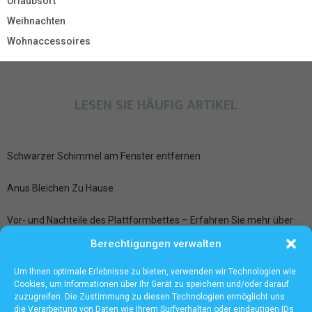
Urlaubsort
Weihnachten
Wohnaccessoires
LESEN SIE HÄUFIG ARTIKEL
Schwarzer Schimmel am Fenster entfernen
Anus Bleichen Zu Hause
Vor- und Nachteile des Plattformbettes – Erfahren Sie mehr über
zusätzlichen Stauraum und mehr
Berechtigungen verwalten
Ledersitze aufbereiten bei der Fahrzeugpflege Frankfurt
Um Ihnen optimale Erlebnisse zu bieten, verwenden wir Technologien wie
Cookies, um Informationen über Ihr Gerät zu speichern und/oder darauf
zuzugreifen. Die Zustimmung zu diesen Technologien ermöglicht uns
die Verarbeitung von Daten wie Ihrem Surfverhalten oder eindeutigen IDs