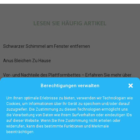
LESEN SIE HÄUFIG ARTIKEL
Schwarzer Schimmel am Fenster entfernen
Anus Bleichen Zu Hause
Vor- und Nachteile des Plattformbettes – Erfahren Sie mehr über
zusätzlichen Stauraum und mehr
Berechtigungen verwalten
Ledersitze aufbereiten bei der Fahrzeugpflege Frankfurt
Um Ihnen optimale Erlebnisse zu bieten, verwenden wir Technologien wie
Cookies, um Informationen über Ihr Gerät zu speichern und/oder darauf
zuzugreifen. Die Zustimmung zu diesen Technologien ermöglicht uns
die Verarbeitung von Daten wie Ihrem Surfverhalten oder eindeutigen IDs
auf dieser Website. Wenn Sie Ihre Zustimmung nicht erteilen oder
widerrufen, kann dies bestimmte Funktionen und Merkmale
beeinträchtigen.