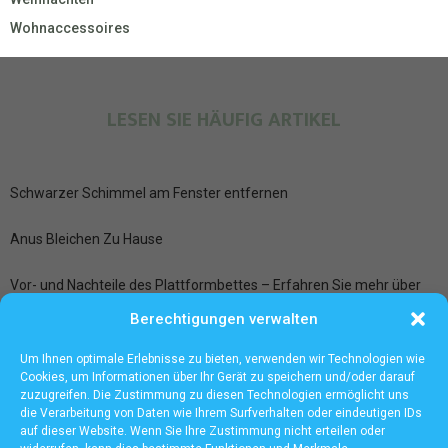
Wohnaccessoires
LESEN SIE HÄUFIG ARTIKEL
Schwarzer Schimmel am Fenster entfernen
Anus Bleichen Zu Hause
Vor- und Nachteile des Plattformbettes – Erfahren Sie mehr über
zusätzlichen Stauraum und mehr
Berechtigungen verwalten
Ledersitze aufbereiten bei der Fahrzeugpflege Frankfurt
Um Ihnen optimale Erlebnisse zu bieten, verwenden wir Technologien wie
Cookies, um Informationen über Ihr Gerät zu speichern und/oder darauf
zuzugreifen. Die Zustimmung zu diesen Technologien ermöglicht uns
die Verarbeitung von Daten wie Ihrem Surfverhalten oder eindeutigen IDs
auf dieser Website. Wenn Sie Ihre Zustimmung nicht erteilen oder