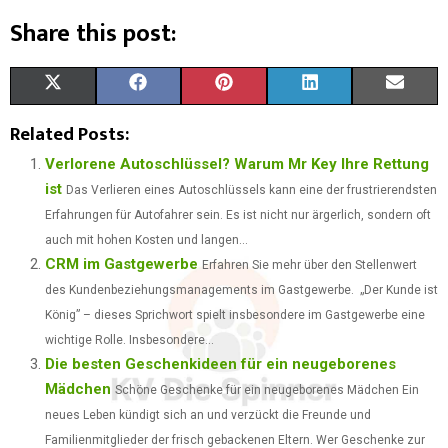
Share this post:
S
S
S
S
S
X
F
P
L
E
H
H
H
H
H
(
A
I
I
M
Related Posts:
A
A
A
A
A
T
C
N
N
A
Verlorene Autoschlüssel? Warum Mr Key Ihre Rettung
ist
Das Verlieren eines Autoschlüssels kann eine der frustrierendsten
R
R
R
R
R
W
E
T
K
I
Erfahrungen für Autofahrer sein. Es ist nicht nur ärgerlich, sondern oft
E
E
E
E
E
I
B
E
E
L
auch mit hohen Kosten und langen...
CRM im Gastgewerbe
O
O
O
O
O
T
O
Erfahren Sie mehr über den Stellenwert
R
D
des Kundenbeziehungsmanagements im Gastgewerbe. „Der Kunde ist
N
N
N
N
N
T
O
E
I
König” – dieses Sprichwort spielt insbesondere im Gastgewerbe eine
E
K
S
N
wichtige Rolle. Insbesondere...
Die besten Geschenkideen für ein neugeborenes
R
T
Mädchen
Schöne Geschenke für ein neugeborenes Mädchen Ein
)
neues Leben kündigt sich an und verzückt die Freunde und
Familienmitglieder der frisch gebackenen Eltern. Wer Geschenke zur