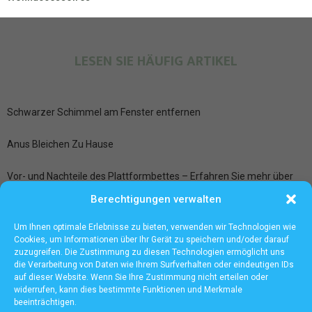
LESEN SIE HÄUFIG ARTIKEL
Schwarzer Schimmel am Fenster entfernen
Anus Bleichen Zu Hause
Vor- und Nachteile des Plattformbettes – Erfahren Sie mehr über
zusätzlichen Stauraum und mehr
Berechtigungen verwalten
Ledersitze aufbereiten bei der Fahrzeugpflege Frankfurt
Um Ihnen optimale Erlebnisse zu bieten, verwenden wir Technologien wie
Cookies, um Informationen über Ihr Gerät zu speichern und/oder darauf
zuzugreifen. Die Zustimmung zu diesen Technologien ermöglicht uns
die Verarbeitung von Daten wie Ihrem Surfverhalten oder eindeutigen IDs
auf dieser Website. Wenn Sie Ihre Zustimmung nicht erteilen oder
widerrufen, kann dies bestimmte Funktionen und Merkmale
beeinträchtigen.